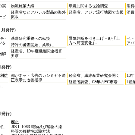
の実
物流施策大綱
環境に関する世論調査
消費
経産省などアパレル製品の海外
経産省、アジア流行地図で支援
消費
ービ
拡販
２月発行）
チ･
基礎研究重視への転換
景気判断を引き上げ－9月｢上
ベト
ツを
方へ局面変化｣－
アパ
特許の審査開始、柔軟に
経産省、10年度繊維関連概算
価3
要求
月発行）
利益
都がネット広告のカシミヤ不適
経産省、繊維産業研究会開く
10
正表示に改善指導
経産省調査、08年のEC市場
｢産
押し
月発行）
廃止
光性
JIS L 1063 織物及び編物の染
料等の移動性試験方法