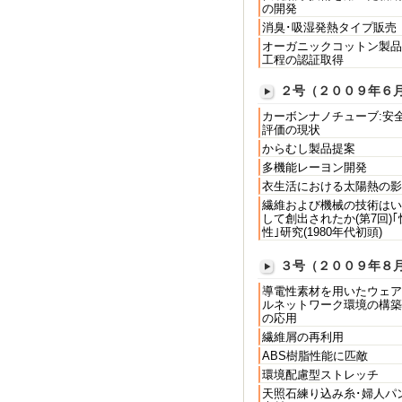
の開発
消臭･吸湿発熱タイプ販売
オーガニックコットン製品
工程の認証取得
２号（２００９年６
カーボンナノチューブ:安
評価の現状
からむし製品提案
多機能レーヨン開発
衣生活における太陽熱の影
繊維および機械の技術はい
して創出されたか(第7回)｢
性｣研究(1980年代初頭)
３号（２００９年８
導電性素材を用いたウェア
ルネットワーク環境の構築
の応用
繊維屑の再利用
ABS樹脂性能に匹敵
環境配慮型ストレッチ
天照石練り込み糸･婦人パ