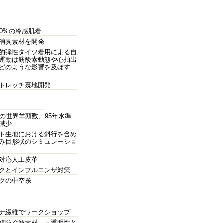
00%の冷感肌着
消臭素材を開発
的弾性タイツ着用による自
運動は筋酸素動態や心拍出
どのような影響を及ぼす
トレッチ裏地開発
年の世界羊頭数、95年水準
減少
ト生地における斜行を含め
み目形状のシミュレーショ
対応人工皮革
クとインフルエンザ対策
クの中空糸
ナ繊維でワークショップ
線防ぐ新素材 －透明性と