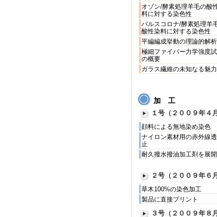
オゾン/酵素処理羊毛の酸
料に対する染色性
パルスコロナ/酵素処理羊
酸性染料に対する染色性
平編編成挙動の理論的解析
極細ファイバー力学強度試
の概要
ガラス繊維の未知なる魅力
加 工
１号（２００９年４
顔料による無地染め染色
ナイロン素材用の赤外線透
止
耐久撥水撥油加工剤を展開
２号（２００９年６
草木100%の染色加工
製品に直接プリント
３号（２００９年８