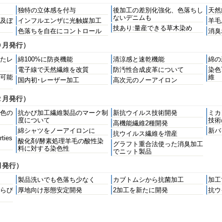
独特の立体感を付与
後加工の差別化強化、色落ちし
天然
ないデニムも
及ぼ
インフルエンザに光触媒加工
羊毛
技あり:量産できる草木染め
色落ちを自在にコントロール
消臭
０月発行）
たレ
綿100%に防炎機能
清涼感と速乾機能
綿の
電子線で天然繊維を改質
防汚性合成皮革について
染色
可能
維
国内初･レーザー加工
高次元のノーアイロン
２月発行）
色の
抗かび加工繊維製品のマーク制
新抗ウイルス技術開発
ミカ
度について
技術
高機能繊維2種開発
綿シャツをノーアイロンに
新バ
抗ウイルス繊維を増産
rties
酸化剤/酵素処理羊毛の酸性染
グラフト重合法使った消臭加工
料に対する染色性
でニット製品
月発行）
製品洗いでも色落ち少なく
カブトムシから抗菌加工
加工
らび
厚地向け形態安定開発
2加工を新たに開発
抗ウ