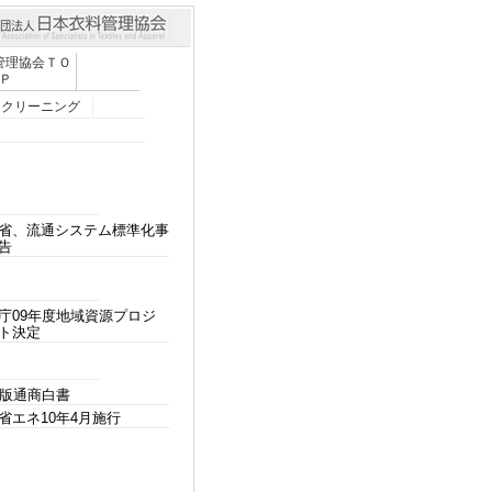
管理協会ＴＯ
Ｐ
クリーニング
省、流通システム標準化事
告
庁09年度地域資源プロジ
ト決定
年版通商白書
省エネ10年4月施行