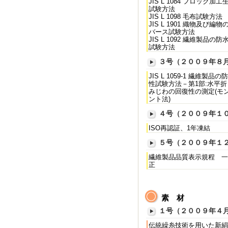
JIS L 1084 フロック加工
試験方法
JIS L 1098 毛布試験方法
JIS L 1901 織物及び編物
バース試験方法
JIS L 1092 繊維製品の防
試験方法
３号（２００９年８
JIS L 1059-1 繊維製品の
性試験方法－第1部:水平折
みじわの回復性の測定(モ
ント法)
４号（２００９年１
ISO再認証、1年凍結
５号（２００９年１
繊維製品品質表示規程 一
正
素 材
１号（２００９年４
伝統繰糸技術を用いた新絹