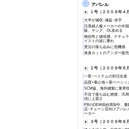
アパレル
１号（２００９年４
大半が減収･減益･赤字
日系婦人服メーカーの中国
販、ヤング、OL攻める
独自性と値頃感、ナチュラ
イストの波に乗れ
受注の落ち込みに危機感
体臭カットのアンダー販売
２号（２００９年６
一変･ベトナムの対日生産
品質+着心地＝新ベーシッ
SCM協、海外縫製に業界
不況で落ち込む雑貨、汎用
頃に上質さ
PBのOEM供給増加中、量
店･チェーン店向けアパレ
ーカー
３号（２００９年８