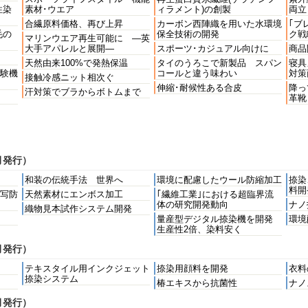
性染
素材･ウエア
ィラメント)の創製
両立
合繊原料価格、再び上昇
カーボン西陣織を用いた水環境
｢ブ
毛の
保全技術の開発
ク戦
マリンウエア再生可能に ―英
大手アパレルと展開―
スポーツ･カジュアル向けに
商品
天然由来100%で発熱保温
タイのうろこで新製品 スパン
寝具
験機
コールと違う味わい
対策
接触冷感ニット相次ぐ
伸縮･耐候性ある合皮
降っ
汗対策でブラからボトムまで
革靴
月発行）
和装の伝統手法 世界へ
環境に配慮したウール防縮加工
捺染
料開
写防
天然素材にエンボス加工
｢繊維工業｣における超臨界流
体の研究開発動向
ナノ
織物見本試作システム開発
量産型デジタル捺染機を開発
環境
生産性2倍、染料安く
月発行）
テキスタイル用インクジェット
捺染用顔料を開発
衣料
捺染システム
椿エキスから抗菌性
ナノ
月発行）