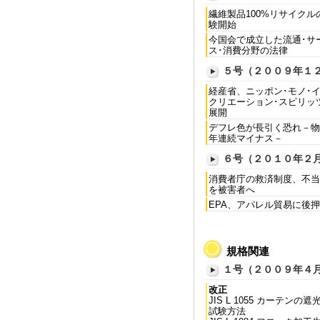
繊維製品100%リサイクル
験開始
今国会で成立した流通･サ
ス･消費分野の法律
５号（２００９年１
経産省、ニッポン･モノ･イ
クリエーション･スピリッ
展開
デフレ色が長引く恐れ－物
年連続マイナス－
６号（２０１０年２
消費者庁の救済制度、不当
を被害者へ
EPA、アパレル貿易に後
規格関連
１号（２００９年４
改正
JIS L 1055 カーテンの遮
試験方法