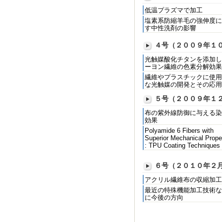
低温プラズマで加工
塩素系防縮羊毛の強伸度に
す中性洗剤の影響
４号（２００９年１
光触媒酸化チタンを添加し
ーヨン繊維の色素分解効果
繊維やプラスチックに使用
な光触媒の開発とその応用
５号（２００９年１
布の紫外線防御に与える染
効果
Polyamide 6 Fibers with
Superior Mechanical Prope
: TPU Coating Techniques
６号（２０１０年２
アクリル繊維布の収縮加工
最近の特殊機能加工技術な
に今後の方向