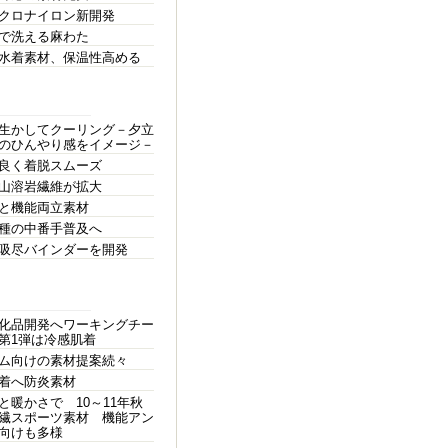
クロナイロン新開発
で洗える麻わた
水着素材、保温性高める
生かしてクーリング－夕立
のひんやり感をイメージ－
良く着脱スムーズ
山溶岩繊維が拡大
と機能両立素材
種の中番手普及へ
吸尽バインダーを開発
化品開発へワーキングチー
第1弾は冷感肌着
ム向けの素材提案続々
着へ防炎素材
と暖かさで 10～11年秋
繊スポーツ素材 機能アン
向けも多様