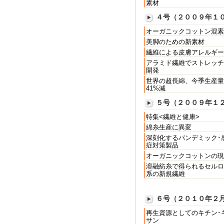
素材
４号（２００９年１
オーガニックコットン混素
美脚のための新素材
繊維による皮膚アレルギー
アラミド繊維でストレッチ
開発
世界の超長綿、今季生産量
41%減
５号（２００９年１
特集<繊維と健康>
綿糸生産に異変
深刻化するパンデミック･
症対策製品
オーガニックコットンの現
溶融紡糸で得られるセルロ
系の新規繊維
６号（２０１０年２
再生資源としてのキチン･
サン