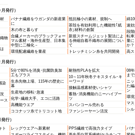
０月発行）
材
バナナ繊維をウガンダの新産業
抵抗極小の素材、規制へ
綿1
に
茶殻を有効利用した機能性｢紙
速効
木の布と暮らす
衣｣材料の創製
段階
合繊メーカーのブラックフォー
新規スチームジェット製法によ
転車
織物
マル素材－海外生産型、日本集
る伸縮自着不織布の展開につい
量に
中型に二極化－
て
か？
は
環境配慮繊維を量産
トレッチミシン糸を共同開発
高ス
２月発行）
5分で80%を消臭･抗菌防臭加
耐熱性PLAを拡大
08
工もプラス
まで
10～11年秋冬テキスタイル･キ
生糸先物上場、115年の歴史に
ーワード
ニッ
感染
幕
た編
接触温感素材使いシャツ
ン
生産地の移転･急速
況
蓄熱･消臭機能のニーハイブー
環境
化学･繊維大手、エコに活路
ツ
ース
マス
高機能ウエア
スパンコール売れる
シル
ココナッツ糸でトリコット地
ファンシーヤーン活況
月発行）
キト
レッグウエアへ新素材
PPS繊維で高強力タイプ
バナ
スポーツライフスタイル 機能
再生蛋白質系繊維(ケラチンフ
紫外