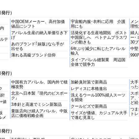
月発行）
中国OEMメーカー、高付加価
宇宙船内服･衣料に応用 介護
メン
値品にシフト
用にも
理性
内
アパレル生産の納入単価引き下
活発化する生産地開拓 ポスト
婦人
げ
中国探しへ ベトナムプラスワ
ー･
ルテ
ンの動きも
30
あのブランド｢妹版｣なら手が
出せる
6年ぶり減少に転じたアパレル
中堅
輸入
薄れる高級ブランド信仰
99
タイ･アパレル縫製業 周辺国
全体で競争力
月発行）
中国有力アパレル、国内外で積
加齢臭対策で新商品
大手
極攻勢
った
ク
レディスに本格進出
北京へ日本製『現代のビスポー
スポ
指針
洗えるウール100%婦人スーツ
ク』
ア、
を開発
+値
ど続
3本針と高速でミシン新製品
クールビズで新商品
つま
量販店向け婦人アパレル、中販
販
サイズが価値、カジュアル大手
トレ
店に価格戦略企画
ルメ
で進む見直し
月発行）