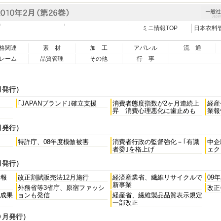
ミニ情報TOP
日本衣料
格関連
素 材
加 工
アパレル
流 通
レーム
品質管理
その他
行 事
月発行）
｢JAPANブランド｣確立支援
消費者態度指数が2ヶ月連続上
経産
昇 消費心理悪化に歯止めも
業報
月発行）
特許庁、08年度模倣被害
消費者行政の監督強化－｢有識
中企
者委｣を格上げ
ェク
月発行）
易報
改正割賦販売法12月施行
経済産業省、繊維リサイクルで
09
新事業
外務省等3省庁、原宿ファッシ
改正
成果
ョンも発信
経産省、繊維製品品質表示規定
一部改正
０月発行）