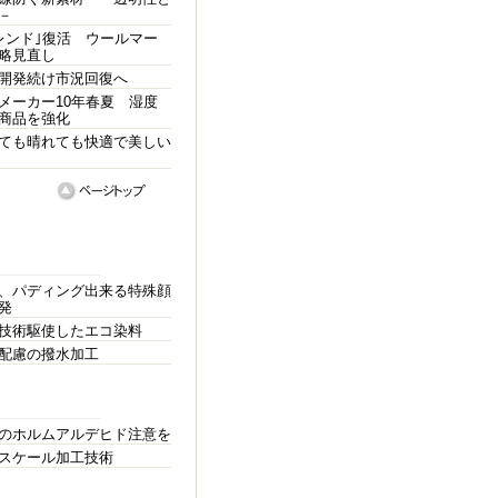
－
レンド｣復活 ウールマー
略見直し
開発続け市況回復へ
メーカー10年春夏 湿度
商品を強化
ても晴れても快適で美しい
、パディング出来る特殊顔
発
技術駆使したエコ染料
配慮の撥水加工
のホルムアルデヒド注意を
スケール加工技術