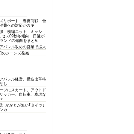
ズリポート 春夏商戦 合
消費への対応がカギ
服 横編ニット ミッシ
ミセス09秋冬傾向 日繊が
ブランドの傾向をまとめ
アパレル攻めの営業で拡大
0円のジーンズ発売
アパレル経営、構造改革待
なし
ーツにスカート、アウトド
サッカー、自転車、卓球な
々
先･かかとが無い｢タイツ｣
ンカ