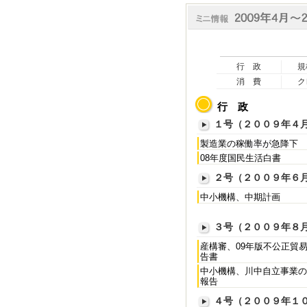
行 政
規
消 費
ク
行 政
１号（２００９年４
製造業の稼働率が急降下
08年度国民生活白書
２号（２００９年６
中小機構、中期計画
３号（２００９年８
産構審、09年版不公正貿
告書
中小機構、川中自立事業の
報告
４号（２００９年１