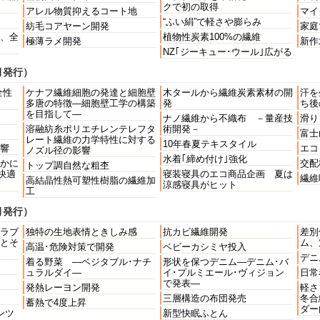
クで初の取得
アレル物質抑えるコート地
マイ
“ふい絹”で軽さや膨らみ
紡毛コアヤーン開発
家庭
、全
植物性炭素100%の繊維
極薄ラメ開発
新作
NZ｢ジーキュー･ウール｣広がる
月発行）
全性
ケナフ繊維細胞の発達と細胞壁
木タールから繊維炭素素材の開
汗を
多唐の特徴―細胞壁工学の構築
発
ち後
を目指して―
ナノ繊維から不織布 －量産技
滑り
溶融紡糸ポリエチレンテレフタ
術開発－
富士
レート繊維の力学特性に対する
10年春夏テキスタイル
響
エコ
ノズル径の影響
水着｢締め付け｣強化
かに
交配
トップ調自然な粗杢
快適
寝装寝具のエコ商品企画 夏は
繊維
高結晶性熱可塑性樹脂の繊維加
涼感寝具がヒット
工
月発行）
ラブ
独特の生地表情ときしみ感
抗カビ繊維開発
差別
とそ
ム、
高温･危険対策で開発
ベビーカシミヤ投入
デニ
着る野菜 ―ベジタブル･ナチ
形状を保つデニム―デニム･バ
ュラルダイ―
イ･プルミエール･ヴィジョン
日常
で発表―
発熱レーヨン開発
軽さ
三層構造の布団発売
冬合
蓄熱で4度上昇
ダー
ンツ
新型快眠ふとん