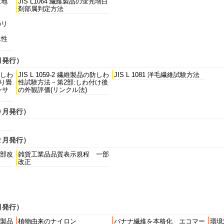
生地
JIS L1064 繊維製品の蛍光増白
剤部属判定方法
のリ
水性
月発行）
防しわ
JIS L 1059-2 繊維製品の防しわ
JIS L 1081 洋毛繊維試験方法
り畳
性試験方法－第2部:しわ付け後
ンサ
の外観評価(リンクル法)
０月発行）
２月発行）
部改
雑貨工業品品質表示規程 一部
改正
月発行）
製品
植物由来のナイロン
バナナ繊維を本格化 エコマー
環境