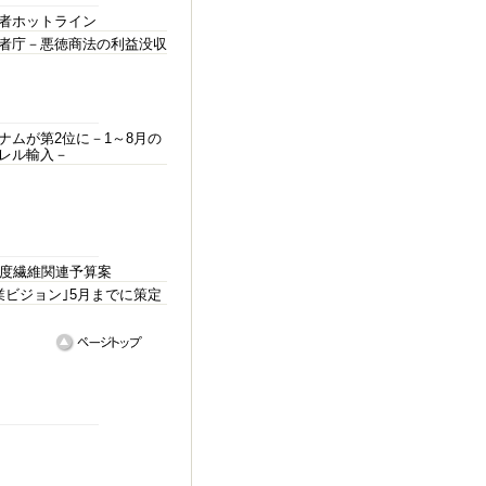
者ホットライン
者庁－悪徳商法の利益没収
ナムが第2位に－1～8月の
レル輸入－
年度繊維関連予算案
業ビジョン｣5月までに策定